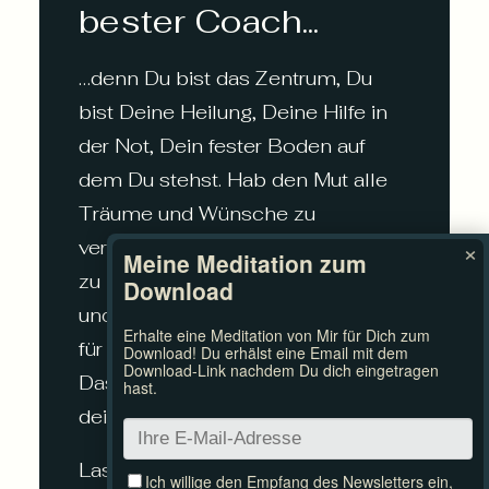
bester Coach...
…denn Du bist das Zentrum, Du
bist Deine Heilung, Deine Hilfe in
der Not, Dein fester Boden auf
dem Du stehst. Hab den Mut alle
Träume und Wünsche zu
×
verwirklichen. Die Klarheit genau
zu kommunizieren, was Du willst
und was nicht. Die Sicherheit in Dir
für Deine Bedürfnisse einzustehen.
Das tiefe Vertrauen ohne Maske
dein Wahres Ich zu zeigen.
Lass das Leben fließen und