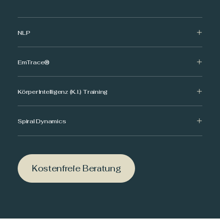
NLP
EmTrace®
KörperIntelligenz (K.I.) Training
Spiral Dynamics
Kostenfreie Beratung